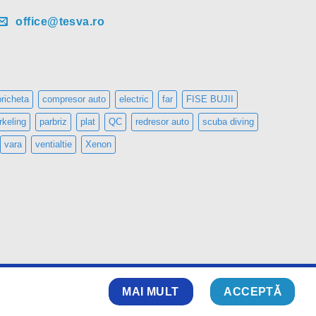
office@tesva.ro
bricheta
compresor auto
electric
far
FISE BUJII
keling
parbriz
plat
QC
redresor auto
scuba diving
vara
ventialtie
Xenon
Cash
Cash
Webdesigned with ❤ by
CRYO
MAI MULT
ACCEPTĂ
On
on