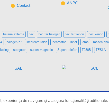
ANPC
Contact
baterie externa
bec
bec far halogen
bec far xenon
bec xenon
H4
halogen h7
incarcare raida
incarcator
innot
lama
masca snor
keilng
stergator
suport magnetic
Suport telefon
T930B
TESLA
 experiența de navigare și a asigura funcționalițăți adiționale.