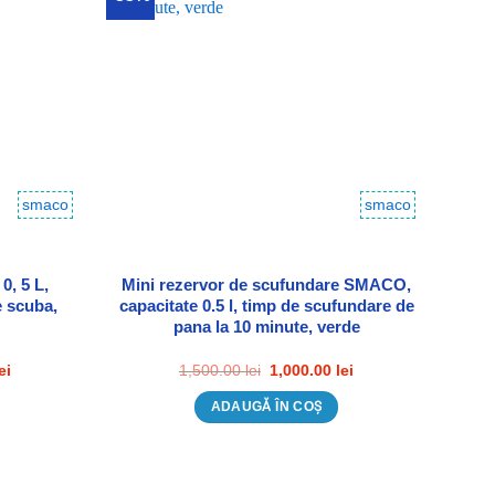
 Wishlist
Adauga in Wishlist
smaco
smaco
0, 5 L,
Mini rezervor de scufundare SMACO,
e scuba,
capacitate 0.5 l, timp de scufundare de
pana la 10 minute, verde
Prețul
Prețul
Prețul
ei
1,500.00
lei
1,000.00
lei
curent
inițial
curent
este:
a
este:
ADAUGĂ ÎN COȘ
1,900.00 lei.
fost:
1,000.00 lei.
i.
1,500.00 lei.