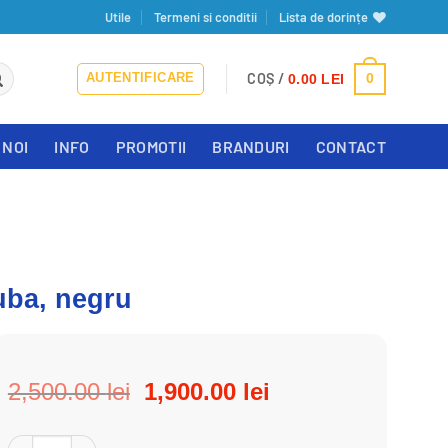
Utile
Termeni si conditii
Lista de dorințe
AUTENTIFICARE
COȘ /
0
0.00
LEI
 NOI
INFO
PROMOTII
BRANDURI
CONTACT
uba, negru
Prețul
Prețul
2,500.00
lei
1,900.00
lei
inițial
curent
a
este:
Cantitate Masca, pentru snorkeling, 0, 5 l, Smaco Dive, cu rezer
Alternative: