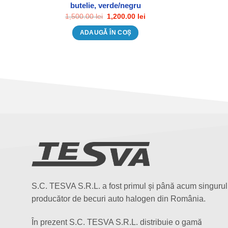
butelie, verde/negru
Prețul
Prețul
1,500.00
lei
1,200.00
lei
inițial
curent
a
este:
ADAUGĂ ÎN COȘ
fost:
1,200.00 lei.
1,500.00 lei.
S.C. TESVA S.R.L. a fost primul și până acum singurul
producător de becuri auto halogen din România.
În prezent S.C. TESVA S.R.L. distribuie o gamă