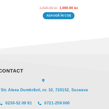
Prețul
Prețul
1,500.00
lei
1,000.00
lei
inițial
curent
a
este:
ADAUGĂ ÎN COȘ
fost:
1,000.00 lei.
1,500.00 lei.
CONTACT
Str. Aleea Dumbrăvii, nr. 10, 720152, Suceava
0230-52 09 91
0721-259 000