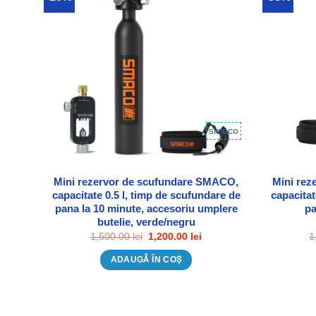
Adauga in Wishlist
smaco
Mini rezervor de scufundare SMACO,
Mini rez
capacitate 0.5 l, timp de scufundare de
capacitat
pana la 10 minute, accesoriu umplere
pa
butelie, verde/negru
Prețul
Prețul
1,500.00
lei
1,200.00
lei
1
inițial
curent
a
este:
ADAUGĂ ÎN COȘ
fost:
1,200.00 lei.
1,500.00 lei.