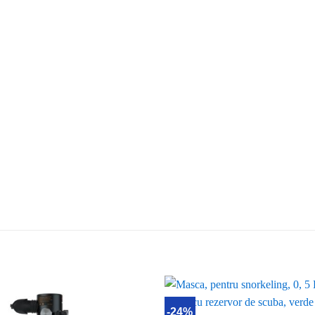
L
-24%