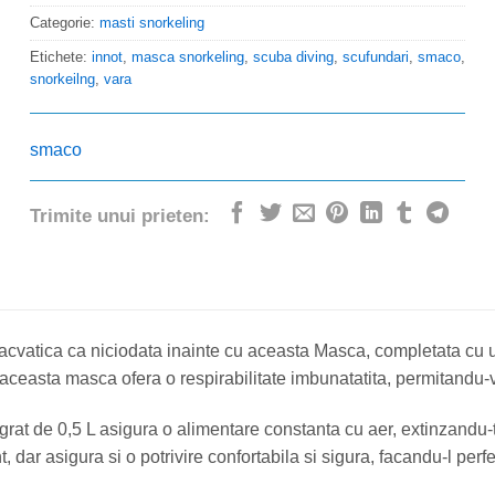
Categorie:
masti snorkeling
Etichete:
innot
,
masca snorkeling
,
scuba diving
,
scufundari
,
smaco
,
snorkeilng
,
vara
smaco
Trimite unui prieten:
cvatica ca niciodata inainte cu aceasta Masca, completata cu 
 aceasta masca ofera o respirabilitate imbunatatita, permitandu-v
rat de 0,5 L asigura o alimentare constanta cu aer, extinzandu-
 dar asigura si o potrivire confortabila si sigura, facandu-l perfec