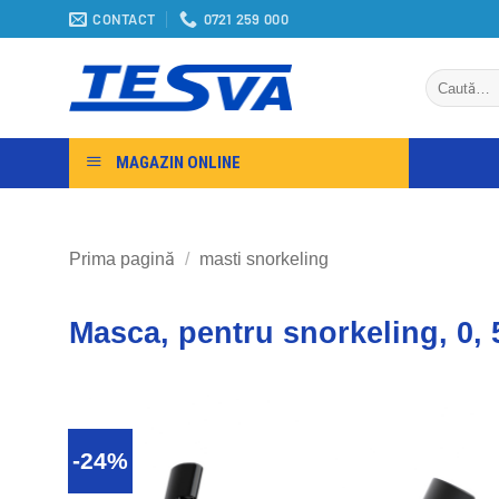
Sari
CONTACT
0721 259 000
la
conținut
Caută
după:
MAGAZIN ONLINE
Prima pagină
/
masti snorkeling
Masca, pentru snorkeling, 0, 
-24%
Adauga in Wishlist