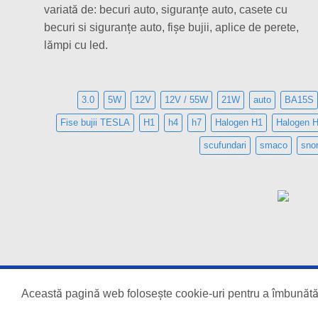
variată de: becuri auto, siguranțe auto, casete cu
becuri si siguranțe auto, fișe bujii, aplice de perete,
lămpi cu led.
3.0
5W
12V
12V / 55W
21W
auto
BA15S
Fise bujii TESLA
H1
h4
h7
Halogen H1
Halogen 
scufundari
smaco
snor
Copyright 2026 ©
TESVA
Această pagină web folosește cookie-uri pentru a îmbunătăți