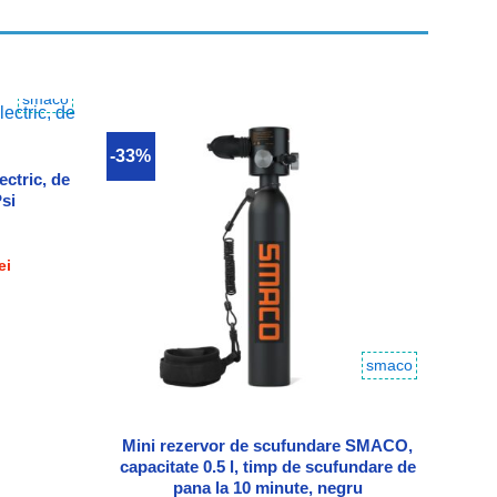
smaco
-33%
-33%
 Wishlist
Adauga in Wishlist
ectric, de
si
Min
capa
Prețul
ei
curent
este:
3,000.00 lei.
i.
smaco
Mini rezervor de scufundare SMACO,
capacitate 0.5 l, timp de scufundare de
pana la 10 minute, negru