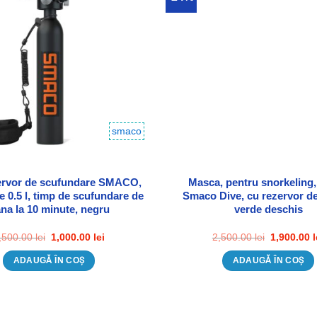
Adauga in Wishlist
Adauga in
smaco
ervor de scufundare SMACO,
Masca, pentru snorkeling, 
e 0.5 l, timp de scufundare de
Smaco Dive, cu rezervor d
na la 10 minute, negru
verde deschis
Prețul
Prețul
Prețul
,500.00
lei
1,000.00
lei
2,500.00
lei
1,900.00
l
inițial
curent
inițial
a
este:
a
ADAUGĂ ÎN COȘ
ADAUGĂ ÎN COȘ
fost:
1,000.00 lei.
fost:
1,500.00 lei.
2,500.00 le