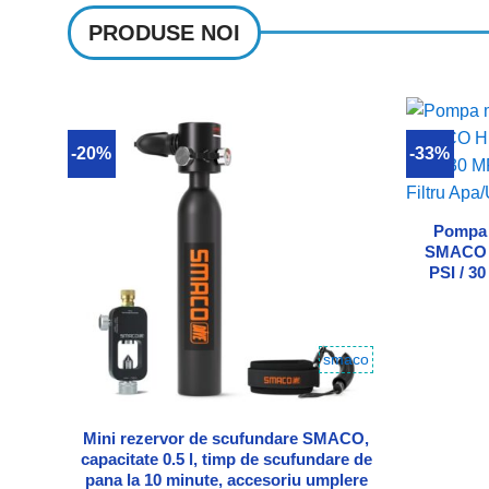
PRODUSE NOI
-20%
-33%
Adauga in Wishlist
Pompa 
SMACO HP
PSI / 3
smaco
Mini rezervor de scufundare SMACO,
capacitate 0.5 l, timp de scufundare de
pana la 10 minute, accesoriu umplere