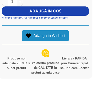
fost:
1,900.00 lei.
2,500.00 lei.
ADAUGĂ ÎN COȘ
In acest moment se mai uita
5
useri la acest produs
Adauga in Wishlist
Produse noi
Livrarea RAPIDA
Va oferim produse
adaugate ZILNIC la
prin Curierat rapid
de CALITATE la
super preturi
sau ridicare Locker
preturi avantajoase