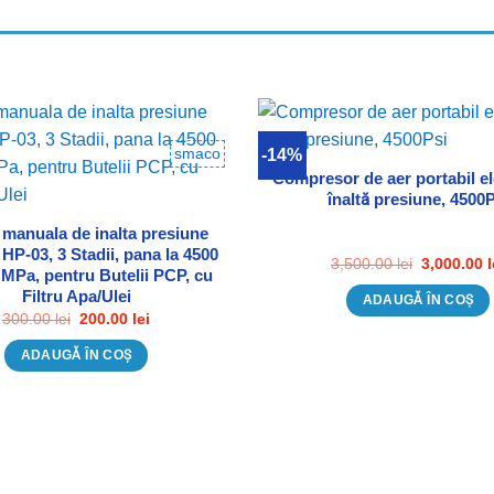
smaco
-14%
Adauga in Wishlist
Adauga in
Compresor de aer portabil el
înaltă presiune, 4500P
manuala de inalta presiune
-03, 3 Stadii, pana la 4500
Prețul
3,500.00
lei
3,000.00
l
0 MPa, pentru Butelii PCP, cu
inițial
a
Filtru Apa/Ulei
ADAUGĂ ÎN COȘ
fost:
Prețul
Prețul
300.00
lei
200.00
lei
3,500.00 le
inițial
curent
a
este:
ADAUGĂ ÎN COȘ
fost:
200.00 lei.
300.00 lei.