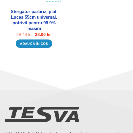
Stergator parbriz, plat,
Lucas 55cm universal,
potrivit pentru 99.9%
masini
Prețul
Prețul
39.48
lei
28.00
lei
inițial
curent
a
este:
ADAUGĂ ÎN COȘ
fost:
28.00 lei.
39.48 lei.