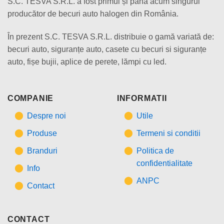
S.C. TESVA S.R.L. a fost primul și până acum singurul
producător de becuri auto halogen din România.
În prezent S.C. TESVA S.R.L. distribuie o gamă variată de:
becuri auto, siguranțe auto, casete cu becuri si siguranțe
auto, fișe bujii, aplice de perete, lămpi cu led.
COMPANIE
INFORMATII
Despre noi
Utile
Produse
Termeni si conditii
Branduri
Politica de
confidentialitate
Info
ANPC
Contact
CONTACT