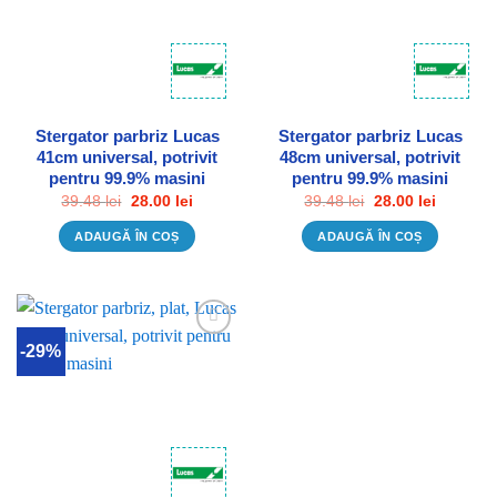
Stergator parbriz Lucas
Stergator parbriz Lucas
41cm universal, potrivit
48cm universal, potrivit
pentru 99.9% masini
pentru 99.9% masini
Prețul
Prețul
Prețul
Prețul
39.48
lei
28.00
lei
39.48
lei
28.00
lei
inițial
curent
inițial
curent
a
este:
a
este:
ADAUGĂ ÎN COȘ
ADAUGĂ ÎN COȘ
fost:
28.00 lei.
fost:
28.00 lei
39.48 lei.
39.48 lei.
-29%
Adauga in Wishlist