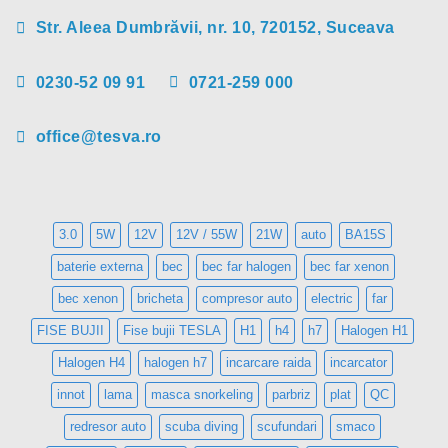
Str. Aleea Dumbrăvii, nr. 10, 720152, Suceava
0230-52 09 91
0721-259 000
office@tesva.ro
3.0
5W
12V
12V / 55W
21W
auto
BA15S
baterie externa
bec
bec far halogen
bec far xenon
bec xenon
bricheta
compresor auto
electric
far
FISE BUJII
Fise bujii TESLA
H1
h4
h7
Halogen H1
Halogen H4
halogen h7
incarcare raida
incarcator
innot
lama
masca snorkeling
parbriz
plat
QC
redresor auto
scuba diving
scufundari
smaco