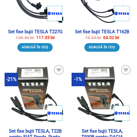
Set fise bujii TESLA T227G
Set fise bujii TESLA T162B
Prețul
Prețul
Prețul
Prețul
138.46
lei
117.33
lei
75.54
lei
64.02
lei
inițial
curent
inițial
curent
a
este:
a
este:
ADAUGĂ ÎN COȘ
ADAUGĂ ÎN COȘ
fost:
117.33 lei.
fost:
64.02 lei.
138.46 lei.
75.54 lei.
-21%
-1%
Adauga in Wishlist
Adauga in Wishlist
Set fise bujii TESLA, T22B
Set fise bujii TESLA,
pentru FIAT Panda, Punto,
T930B pentru DACIA