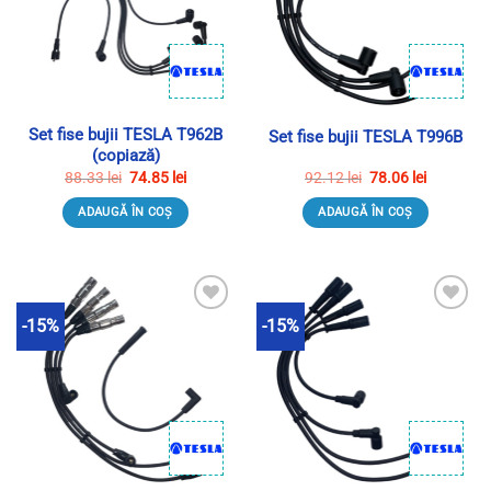
Set fise bujii TESLA T962B
Set fise bujii TESLA T996B
(copiază)
Prețul
Prețul
Prețul
Prețul
88.33
lei
74.85
lei
92.12
lei
78.06
lei
inițial
curent
inițial
curent
a
este:
a
este:
ADAUGĂ ÎN COȘ
ADAUGĂ ÎN COȘ
fost:
74.85 lei.
fost:
78.06 lei.
88.33 lei.
92.12 lei.
-15%
-15%
Adauga in Wishlist
Adauga in Wishlist