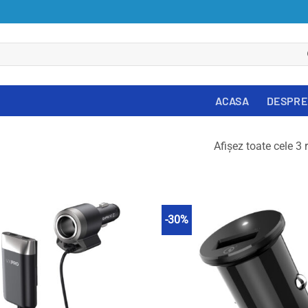
ACASA
DESPRE
Afișez toate cele 3 
-30%
Adauga in Wishlist
Adauga in