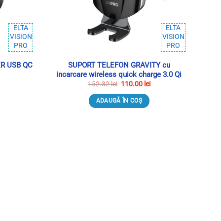
ELTA
ELTA
VISION
VISION
PRO
PRO
R USB QC
SUPORT TELEFON GRAVITY cu
incarcare wireless quick charge 3.0 Qi
ețul
Prețul
Prețul
152.32
lei
110.00
lei
urent
inițial
curent
te:
a
este:
ADAUGĂ ÎN COȘ
.00 lei.
fost:
110.00 lei.
152.32 lei.