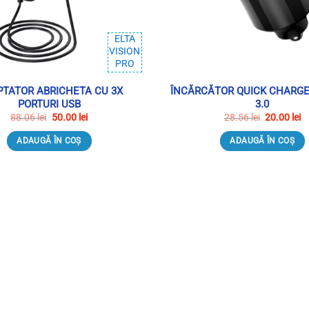
ELTA
VISION
PRO
TATOR ABRICHETA CU 3X
ÎNCĂRCĂTOR QUICK CHARGE
PORTURI USB
3.0
Prețul
Prețul
Prețul
Pr
88.06
lei
50.00
lei
28.56
lei
20.00
lei
inițial
curent
inițial
c
a
este:
a
es
ADAUGĂ ÎN COȘ
ADAUGĂ ÎN COȘ
fost:
50.00 lei.
fost:
20
88.06 lei.
28.56 lei.