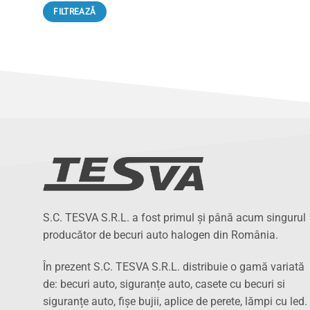
Preț
Preț
FILTREAZĂ
minim
maxim
S.C. TESVA S.R.L. a fost primul și până acum singurul
producător de becuri auto halogen din România.
În prezent S.C. TESVA S.R.L. distribuie o gamă variată
de: becuri auto, siguranțe auto, casete cu becuri si
siguranțe auto, fișe bujii, aplice de perete, lămpi cu led.