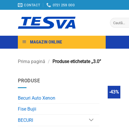
Sari
CONTACT
0721 259 000
la
conținut
Caută
după:
MAGAZIN ONLINE
Prima pagină
/
Produse etichetate „3.0”
PRODUSE
-43%
Becuri Auto Xenon
Fise Bujii
BECURI