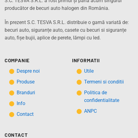
S.C. TESVA S.R.L. a fost primul și până acum singurul
producător de becuri auto halogen din România.
În prezent S.C. TESVA S.R.L. distribuie o gamă variată de:
becuri auto, siguranțe auto, casete cu becuri si siguranțe
auto, fișe bujii, aplice de perete, lămpi cu led.
COMPANIE
INFORMATII
Despre noi
Utile
Produse
Termeni si conditii
Branduri
Politica de
confidentialitate
Info
ANPC
Contact
CONTACT