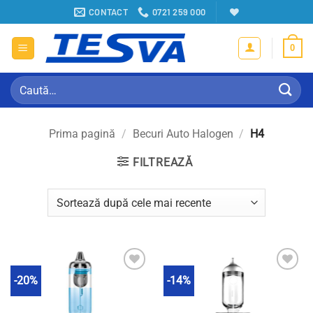
Sari
CONTACT
0721 259 000
la
conținut
0
Caută
după:
Prima pagină
/
Becuri Auto Halogen
/
H4
FILTREAZĂ
-20%
-14%
Adauga in Wishlist
Adauga in Wishlist