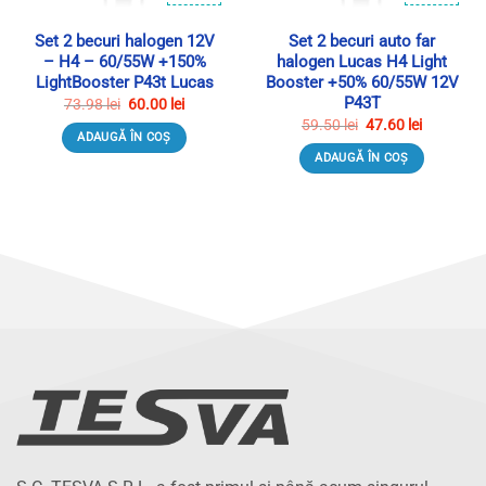
Set 2 becuri halogen 12V
Set 2 becuri auto far
– H4 – 60/55W +150%
halogen Lucas H4 Light
LightBooster P43t Lucas
Booster +50% 60/55W 12V
P43T
Prețul
Prețul
73.98
lei
60.00
lei
inițial
curent
Prețul
Prețul
59.50
lei
47.60
lei
a
este:
inițial
curent
ADAUGĂ ÎN COȘ
fost:
60.00 lei.
a
este:
73.98 lei.
ADAUGĂ ÎN COȘ
fost:
47.60 lei.
59.50 lei.