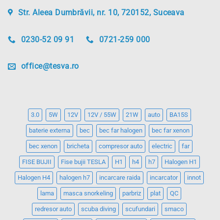
Str. Aleea Dumbrăvii, nr. 10, 720152, Suceava
0230-52 09 91
0721-259 000
office@tesva.ro
3.0
5W
12V
12V / 55W
21W
auto
BA15S
baterie externa
bec
bec far halogen
bec far xenon
bec xenon
bricheta
compresor auto
electric
far
FISE BUJII
Fise bujii TESLA
H1
h4
h7
Halogen H1
Halogen H4
halogen h7
incarcare raida
incarcator
innot
lama
masca snorkeling
parbriz
plat
QC
redresor auto
scuba diving
scufundari
smaco