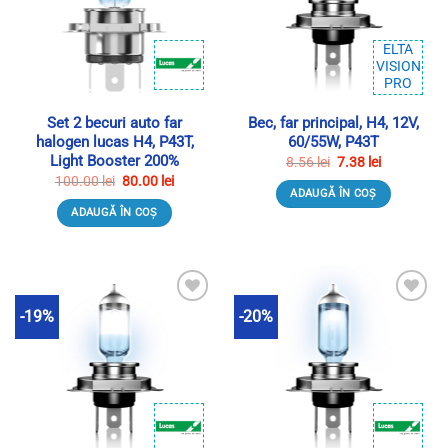
ELTA
VISION
PRO
Set 2 becuri auto far
Bec, far principal, H4, 12V,
halogen lucas H4, P43T,
60/55W, P43T
Light Booster 200%
Prețul
Prețul
8.56
lei
7.38
lei
inițial
curent
Prețul
Prețul
100.00
lei
80.00
lei
a
este:
inițial
curent
ADAUGĂ ÎN COȘ
fost:
7.38 lei.
a
este:
8.56 lei.
ADAUGĂ ÎN COȘ
fost:
80.00 lei.
100.00 lei.
-19%
-20%
Adauga in Wishlist
Adauga in Wishlist