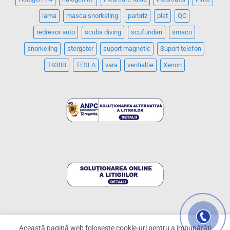
lama
masca snorkeling
parbriz
plat
QC
redresor auto
scuba diving
scufundari
smaco
snorkeilng
stergator
suport magnetic
Suport telefon
T930B
TESLA
vara
ventialtie
Xenon
Această pagină web folosește cookie-uri pentru a îmbunătăți