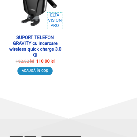
ELTA
VISION
PRO
SUPORT TELEFON
GRAVITY cu incarcare
wireless quick charge 3.0
Qi
Prețul
Prețul
152.32
lei
110.00
lei
inițial
curent
a
este:
ADAUGĂ ÎN COȘ
fost:
110.00 lei.
152.32 lei.