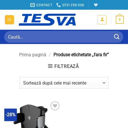
Sari
CONTACT
0721 259 000
la
conținut
0
Caută
după:
Prima pagină
/
Produse etichetate „fara fir”
FILTREAZĂ
-28%
Adauga in Wishlist