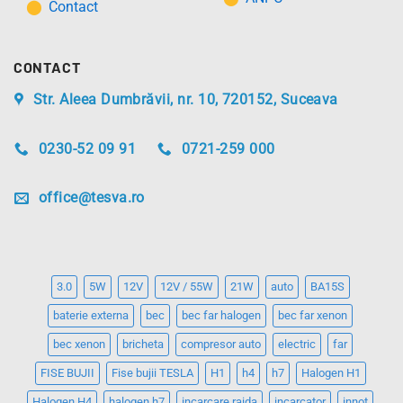
Contact
CONTACT
Str. Aleea Dumbrăvii, nr. 10, 720152, Suceava
0230-52 09 91
0721-259 000
office@tesva.ro
3.0
5W
12V
12V / 55W
21W
auto
BA15S
baterie externa
bec
bec far halogen
bec far xenon
bec xenon
bricheta
compresor auto
electric
far
FISE BUJII
Fise bujii TESLA
H1
h4
h7
Halogen H1
Halogen H4
halogen h7
incarcare raida
incarcator
innot