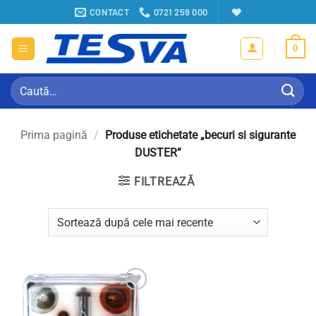
Sari
CONTACT
0721 259 000
la
conținut
0
Caută
după:
Prima pagină
/
Produse etichetate „becuri si sigurante
DUSTER”
FILTREAZĂ
Adauga in Wishlist