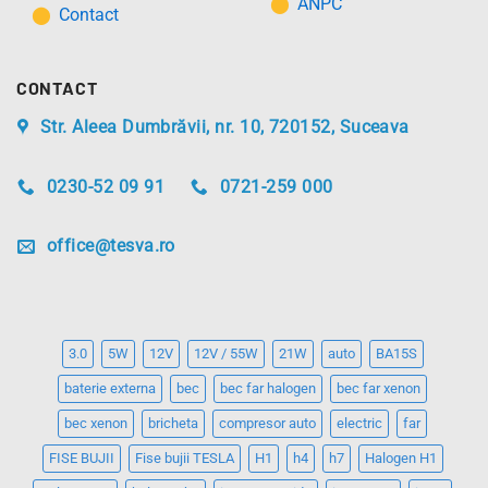
ANPC
Contact
CONTACT
Str. Aleea Dumbrăvii, nr. 10, 720152, Suceava
0230-52 09 91
0721-259 000
office@tesva.ro
3.0
5W
12V
12V / 55W
21W
auto
BA15S
baterie externa
bec
bec far halogen
bec far xenon
bec xenon
bricheta
compresor auto
electric
far
FISE BUJII
Fise bujii TESLA
H1
h4
h7
Halogen H1