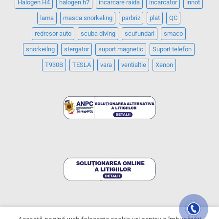
Halogen H4
halogen h7
incarcare raida
incarcator
innot
lama
masca snorkeling
parbriz
plat
QC
redresor auto
scuba diving
scufundari
smaco
snorkeilng
stergator
suport magnetic
Suport telefon
T930B
TESLA
vara
ventialtie
Xenon